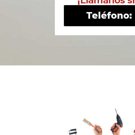
¡Llámanos s
Teléfono: