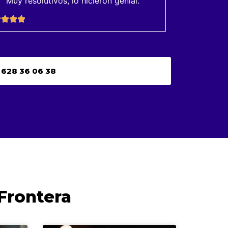
Muy resolutivos, lo hicieron genial.
628 36 06 38
 Frontera