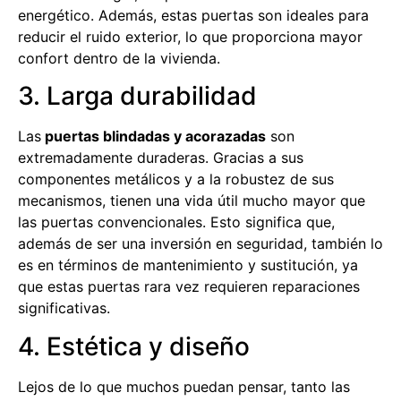
energético. Además, estas puertas son ideales para
reducir el ruido exterior, lo que proporciona mayor
confort dentro de la vivienda.
3. Larga durabilidad
Las
puertas blindadas y acorazadas
son
extremadamente duraderas. Gracias a sus
componentes metálicos y a la robustez de sus
mecanismos, tienen una vida útil mucho mayor que
las puertas convencionales. Esto significa que,
además de ser una inversión en seguridad, también lo
es en términos de mantenimiento y sustitución, ya
que estas puertas rara vez requieren reparaciones
significativas.
4. Estética y diseño
Lejos de lo que muchos puedan pensar, tanto las