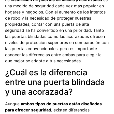
una medida de seguridad cada vez más popular en
hogares y negocios. Con el aumento de los intentos
de robo y la necesidad de proteger nuestras
propiedades, contar con una puerta de alta
seguridad se ha convertido en una prioridad. Tanto
las puertas blindadas como las acorazadas ofrecen
niveles de protección superiores en comparación con
las puertas convencionales, pero es importante
conocer las diferencias entre ambas para elegir la
que mejor se adapte a tus necesidades.
¿Cuál es la diferencia
entre una puerta blindada
y una acorazada?
Aunque
ambos tipos de puertas están diseñados
para ofrecer seguridad
, existen diferencias