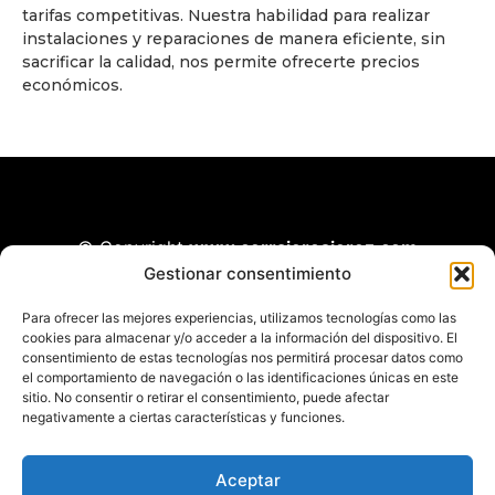
tarifas competitivas. Nuestra habilidad para realizar
instalaciones y reparaciones de manera eficiente, sin
sacrificar la calidad, nos permite ofrecerte precios
económicos.
© Copyright
www.cerrajerosjerez.com
Gestionar consentimiento
Todos los derechos reservados.
Para ofrecer las mejores experiencias, utilizamos tecnologías como las
cookies para almacenar y/o acceder a la información del dispositivo. El
consentimiento de estas tecnologías nos permitirá procesar datos como
el comportamiento de navegación o las identificaciones únicas en este
Diseñado por Seoclic
sitio. No consentir o retirar el consentimiento, puede afectar
negativamente a ciertas características y funciones.
Aceptar