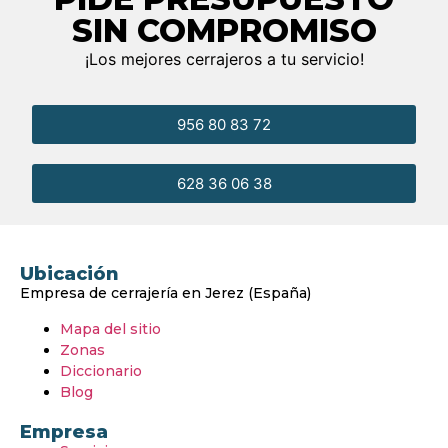
SIN COMPROMISO
¡Los mejores cerrajeros a tu servicio!
956 80 83 72
628 36 06 38
Ubicación
Empresa de cerrajería en Jerez (España)
Mapa del sitio
Zonas
Diccionario
Blog
Empresa