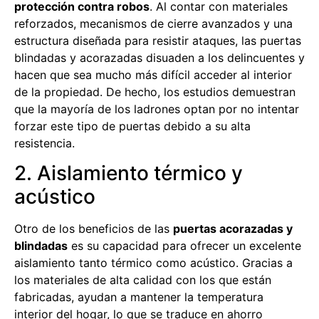
protección contra robos
. Al contar con materiales
reforzados, mecanismos de cierre avanzados y una
estructura diseñada para resistir ataques, las puertas
blindadas y acorazadas disuaden a los delincuentes y
hacen que sea mucho más difícil acceder al interior
de la propiedad. De hecho, los estudios demuestran
que la mayoría de los ladrones optan por no intentar
forzar este tipo de puertas debido a su alta
resistencia.
2. Aislamiento térmico y
acústico
Otro de los beneficios de las
puertas acorazadas y
blindadas
es su capacidad para ofrecer un excelente
aislamiento tanto térmico como acústico. Gracias a
los materiales de alta calidad con los que están
fabricadas, ayudan a mantener la temperatura
interior del hogar, lo que se traduce en ahorro