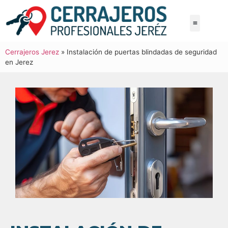
Cerrajeros Jerez
»
Instalación de puertas blindadas de seguridad
en Jerez