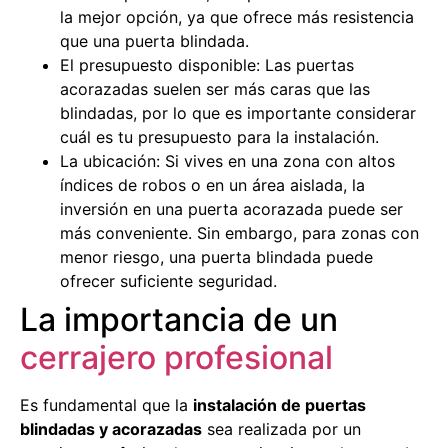
la mejor opción, ya que ofrece más resistencia
que una puerta blindada.
El presupuesto disponible: Las puertas
acorazadas suelen ser más caras que las
blindadas, por lo que es importante considerar
cuál es tu presupuesto para la instalación.
La ubicación: Si vives en una zona con altos
índices de robos o en un área aislada, la
inversión en una puerta acorazada puede ser
más conveniente. Sin embargo, para zonas con
menor riesgo, una puerta blindada puede
ofrecer suficiente seguridad.
La importancia de un
cerrajero profesional
Es fundamental que la
instalación de puertas
blindadas y acorazadas
sea realizada por un