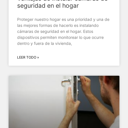
seguridad en el hogar
Proteger nuestro hogar es una prioridad y una de
las mejores formas de hacerlo es instalando
cámaras de seguridad en el hogar. Estos
dispositivos permiten monitorear lo que ocurre
dentro y fuera de la vivienda,
LEER TODO »